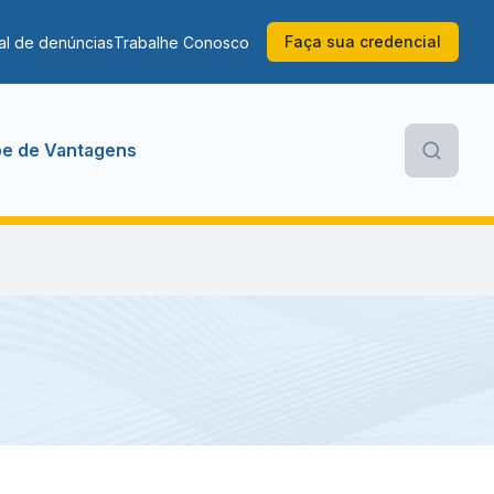
Faça sua credencial
al de denúncias
Trabalhe Conosco
be de Vantagens