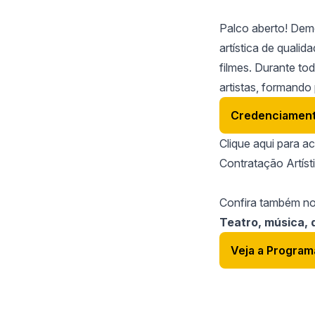
Palco aberto! Dem
artística de quali
filmes. Durante to
artistas, formand
Credenciamento 
Clique aqui para 
Contratação Artíst
Confira também n
Teatro, música, 
Veja a Progra