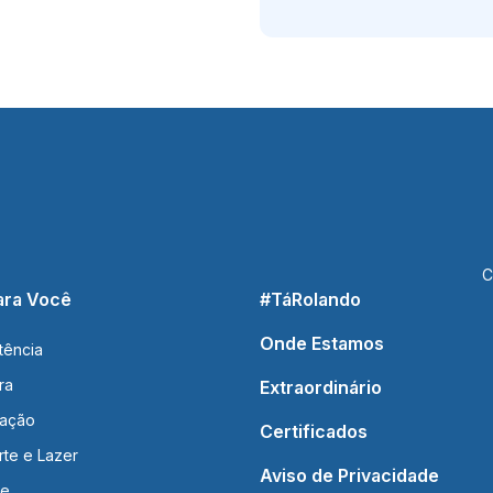
C
ara Você
#TáRolando
Onde Estamos
tência
ra
Extraordinário
ação
Certificados
rte e Lazer
Aviso de Privacidade
de