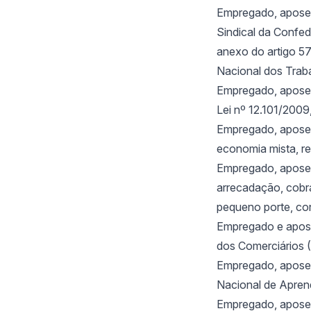
Empregado, aposen
Sindical da Confe
anexo do artigo 5
Nacional dos Trab
Empregado, aposent
Lei nº 12.101/2009
Empregado, aposen
economia mista, re
Empregado, aposent
arrecadação, cobra
pequeno porte, con
Empregado e apose
dos Comerciários 
Empregado, aposen
Nacional de Apren
Empregado, aposen