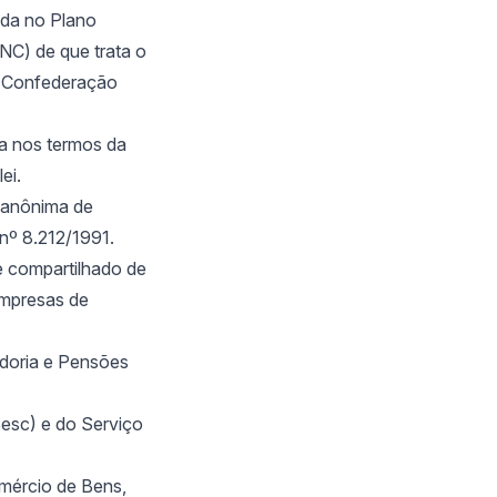
ada no Plano
NC) de que trata o
à Confederação
da nos termos da
ei.
 anônima de
 nº 8.212/1991.
e compartilhado de
empresas de
adoria e Pensões
Sesc) e do Serviço
mércio de Bens,