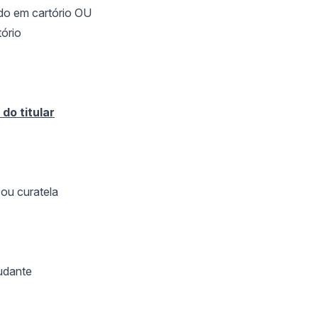
ado em cartório OU
ório
 do titular
ou curatela
udante