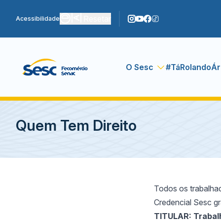
Resetar
Acessibilidade
O Sesc
#TáRolando
Ár
Quem Tem Direito
Todos os trabalhad
Credencial Sesc gr
TITULAR: Trabal