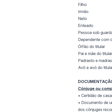
Filho
Irmão
Neto
Enteado
Pessoa sob guarda d
Dependente com de
Órfão do titular
Pai e mãe do titula
Padrasto e madrast
Avô e avó do titula
DOCUMENTAÇÃO
Cônjuge ou comp
• Certid
ão de casam
• Documento de u
dos cônjuges reco