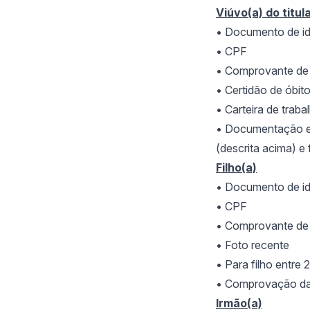
Viúvo(a) do titul
• Documento de id
• CPF
• Comprovante de 
• Certid
ão de óbito 
• Carteira de trabal
• Documenta
ção 
(descrita acima) e
Filho(a)
• Documento de id
• CPF
• Comprovante de 
• Foto recente
• Para filho entre 
• Comprova
ção d
Irmão(a)