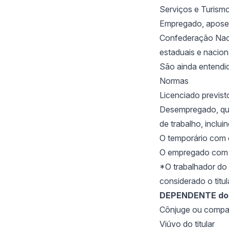
Serviços e Turismo
Empregado, aposent
Confederação Naci
estaduais e nacion
São ainda entendid
Normas
Licenciado previsto
Desempregado, qua
de trabalho, inclui
O temporário com c
O empregado com c
*O trabalhador do 
considerado o titul
DEPENDENTE do 
Cônjuge ou compan
Viúvo do titular