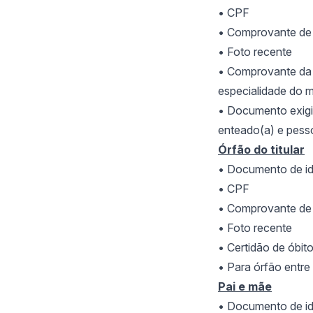
• CPF
• Comprovante de 
• Foto recente
• Comprovante da 
especialidade do m
• Documento exigid
enteado(a) e pess
Órfão do titular
• Documento de id
• CPF
• Comprovante de 
• Foto recente
• Certid
ão de óbito
• Para
órfão entr
Pai e mãe
• Documento de id