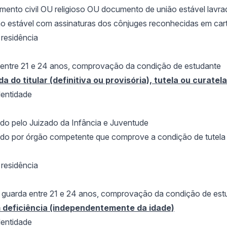
mento civil OU religioso OU documento de união estável lavr
ão estável com assinaturas dos cônjuges reconhecidas em cart
resid
ência
 entre 21 e 24 anos, comprova
ção da condição de estudante
 do titular (definitiva ou provisória), tutela ou curatela
entidade
do pelo Juizado da Inf
ância e Juventude
ido por
órgão competente que comprove a condição de tutela 
resid
ência
 guarda entre 21 e 24 anos, comprova
ção da condição de est
deficiência (independentemente da idade)
entidade