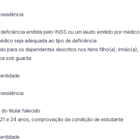
resid
ência
defici
ência emitida pelo INSS ou um laudo emitido por médico
édico seja adequada ao tipo de deficiência
o para os dependentes descritos nos itens filho(a), irm
ão(a),
oa sob guarda
entidade
resid
ência
 do titular falecido
e 21 e 24 anos, comprovação da condição de estudante
entidade