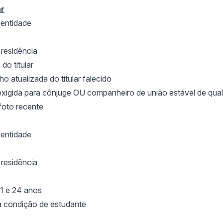
ar
entidade
resid
ência
do titular
ho atualizada do titular falecido
exigida para cônjuge OU companheiro de união estável de qua
 foto recente
entidade
resid
ência
21 e 24 anos
a condição de estudante