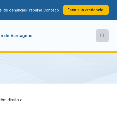
Faça sua credencial
al de denúncias
Trabalhe Conosco
be de Vantagens
êm direito a