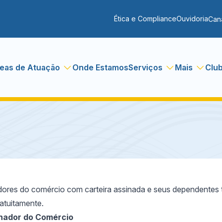
Ética e Compliance
Ouvidoria
Can
eas de Atuação
Onde Estamos
Serviços
Mais
Clu
ores do comércio com carteira assinada e seus dependentes t
atuitamente.
hador do Comércio