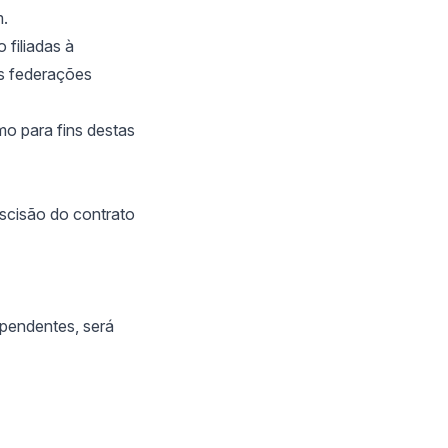
m.
 filiadas à
s federações
mo para fins destas
scisão do contrato
ependentes, será