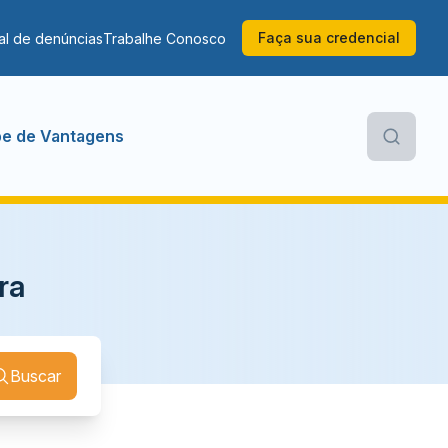
Faça sua credencial
al de denúncias
Trabalhe Conosco
be de Vantagens
ra
Buscar