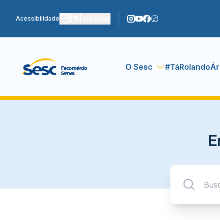
Resetar
Acessibilidade
O Sesc
#TáRolando
Ár
E
Pesquisar: