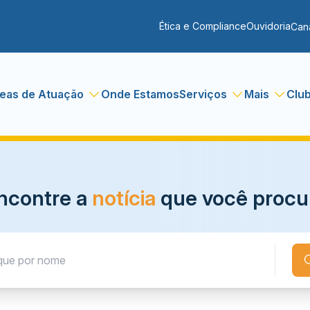
Ética e Compliance
Ouvidoria
Can
eas de Atuação
Onde Estamos
Serviços
Mais
Clu
ncontre a
notícia
que você procu