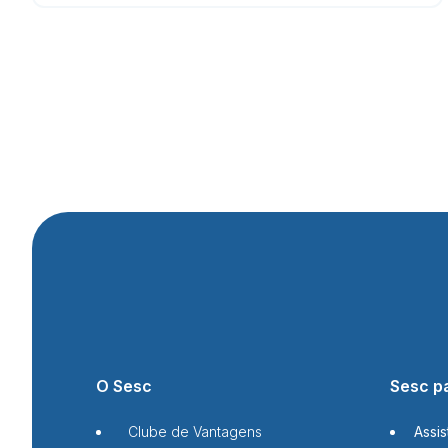
O Sesc
Sesc p
Clube de Vantagens
Assis