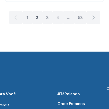
1
2
3
4
…
53
C
ara Você
#TáRolando
Onde Estamos
tência