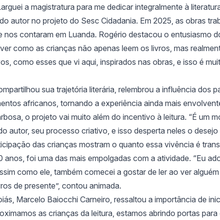
arguei a magistratura para me dedicar integralmente à literatur
ão do autor no projeto do Sesc Cidadania. Em 2025, as obras t
ue nos contaram em Luanda. Rogério destacou o entusiasmo do
ver como as crianças não apenas leem os livros, mas realment
os, como esses que vi aqui, inspirados nas obras, e isso é muit
partilhou sua trajetória literária, relembrou a influência dos p
entos africanos, tornando a experiência ainda mais envolvent
rbosa, o projeto vai muito além do incentivo à leitura. “É um
o autor, seu processo criativo, e isso desperta neles o desejo
rticipação das crianças mostram o quanto essa vivência é tran
0 anos, foi uma das mais empolgadas com a atividade. “Eu ador
 assim como ele, também comecei a gostar de ler ao ver algué
vros de presente”, contou animada.
ás, Marcelo Baiocchi Carneiro, ressaltou a importância de ini
ximamos as crianças da leitura, estamos abrindo portas para