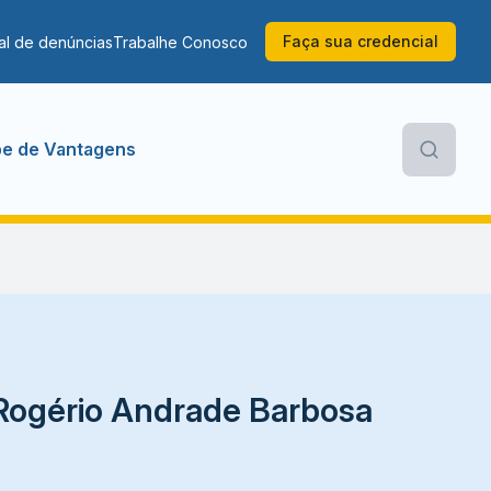
Faça sua credencial
al de denúncias
Trabalhe Conosco
be de Vantagens
 Rogério Andrade Barbosa