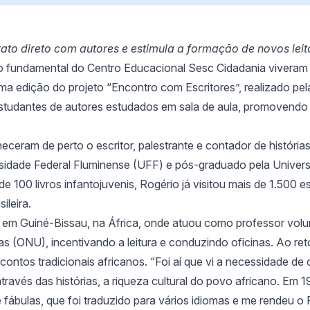
tato direto com autores e estimula a formação de novos leito
o fundamental do Centro Educacional Sesc Cidadania viveram 
 uma edição do projeto “Encontro com Escritores”, realizado pe
estudantes de autores estudados em sala de aula, promovendo e
eceram de perto o escritor, palestrante e contador de históri
sidade Federal Fluminense (UFF) e pós-graduado pela Univers
e 100 livros infantojuvenis, Rogério já visitou mais de 1.500 e
ileira.
s em Guiné-Bissau, na África, onde atuou como professor vol
(ONU), incentivando a leitura e conduzindo oficinas. Ao reto
ontos tradicionais africanos. “Foi aí que vi a necessidade de 
través das histórias, a riqueza cultural do povo africano. Em 
 e fábulas, que foi traduzido para vários idiomas e me rendeu o