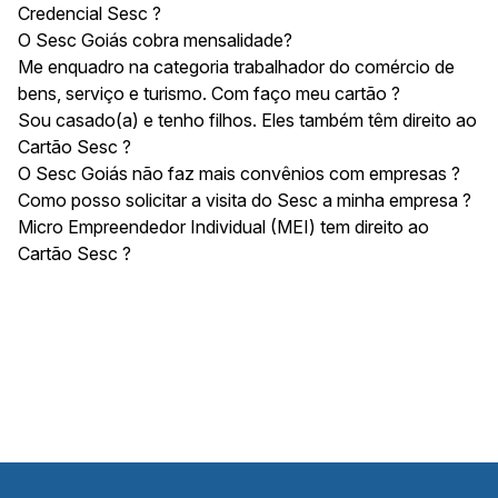
Credencial Sesc ?
O Sesc Goiás cobra mensalidade?
Me enquadro na categoria trabalhador do comércio de
bens, serviço e turismo. Com faço meu cartão ?
Sou casado(a) e tenho filhos. Eles também têm direito ao
Cartão Sesc ?
O Sesc Goiás não faz mais convênios com empresas ?
Como posso solicitar a visita do Sesc a minha empresa ?
Micro Empreendedor Individual (MEI) tem direito ao
Cartão Sesc ?
Microempreendedor individual (MEI) não tem direito ao
cartão Sesc, pois o direito é garantido ao trabalhador
com carteira assinada no comércio de bens, serviços e
turismo. O Sesc atende também os empregados de
empresas, entidades ou membros de associações
legalmente regulamentadas.