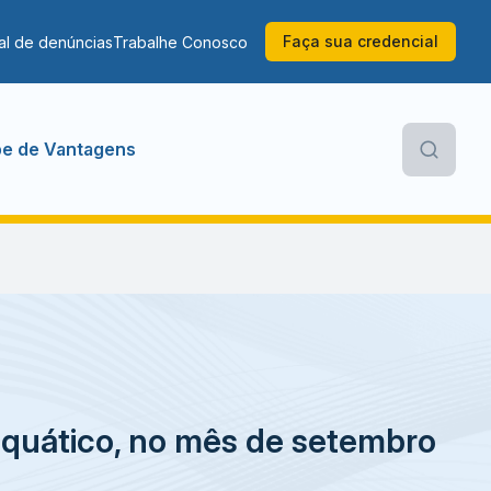
Faça sua credencial
al de denúncias
Trabalhe Conosco
be de Vantagens
aquático, no mês de setembro