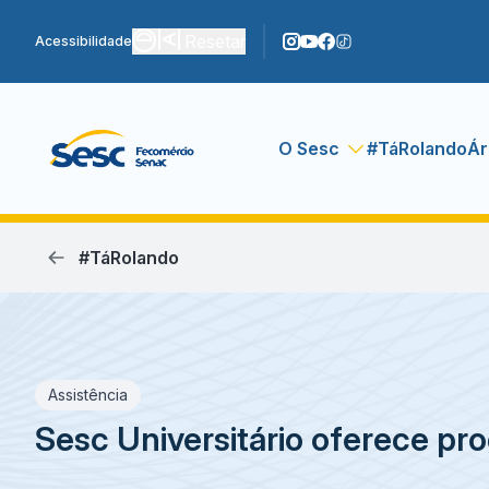
Resetar
Acessibilidade
O Sesc
#TáRolando
Ár
#TáRolando
Assistência
Sesc Universitário oferece pr