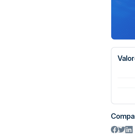
Valo
Compar