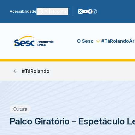
Resetar
Acessibilidade
O Sesc
#TáRolando
Ár
#TáRolando
Cultura
Palco Giratório – Espetáculo 