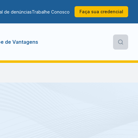
Faça sua credencial
al de denúncias
Trabalhe Conosco
be de Vantagens