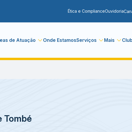
Ética e Compliance
Ouvidoria
Can
eas de Atuação
Onde Estamos
Serviços
Mais
Clu
Le Tombé