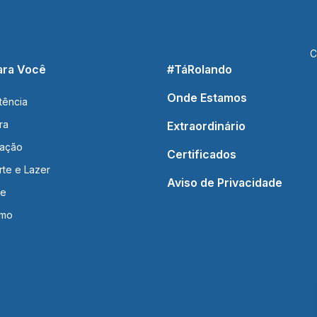
C
ara Você
#TáRolando
Onde Estamos
tência
ra
Extraordinário
ação
Certificados
rte e Lazer
Aviso de Privacidade
de
smo