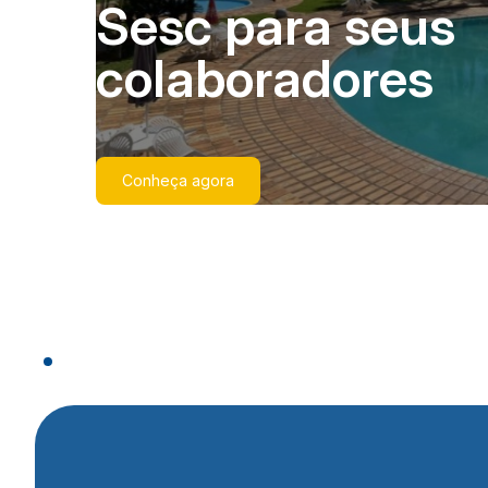
Sesc para seus
colaboradores
Conheça agora