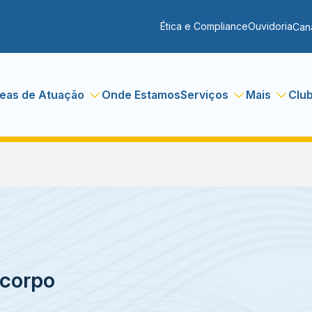
Ética e Compliance
Ouvidoria
Can
eas de Atuação
Onde Estamos
Serviços
Mais
Clu
 corpo