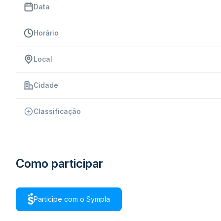
Data
Horário
Local
Cidade
Classificação
Como participar
Participe com o Sympla