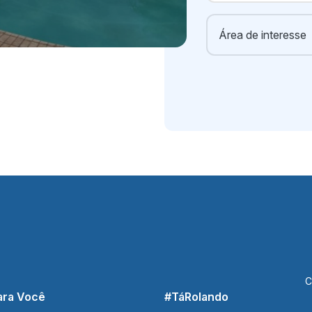
C
ara Você
#TáRolando