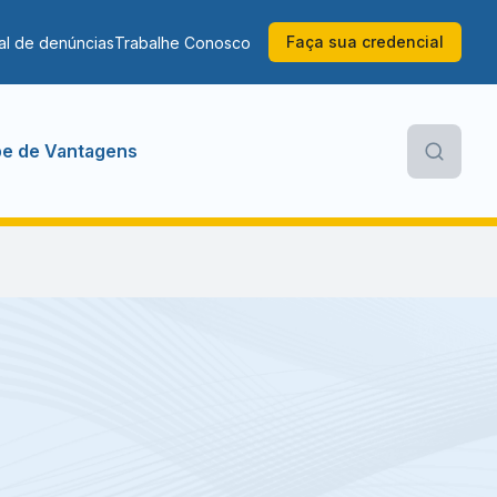
Faça sua credencial
al de denúncias
Trabalhe Conosco
be de Vantagens