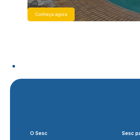
Conheça agora
O Sesc
Sesc p