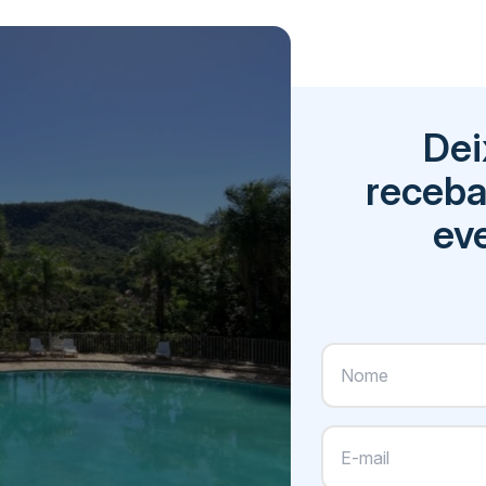
Dei
receba
eve