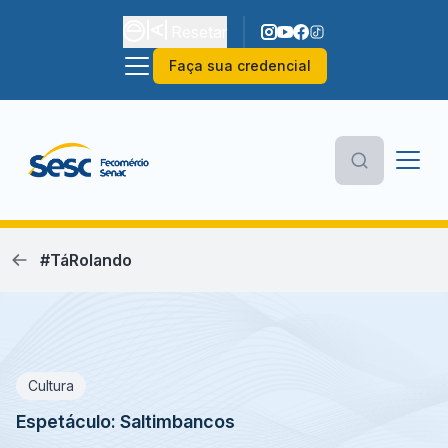
Resetar
Faça sua credencial
#TáRolando
Cultura
Espetáculo: Saltimbancos