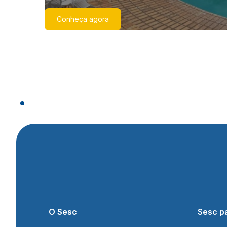
Conheça agora
O Sesc
Sesc p