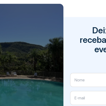
Dei
receba
eve