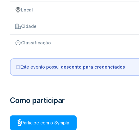
Local
Cidade
Classificação
Este evento possui
desconto para credenciados
Como participar
Participe com o Sympla