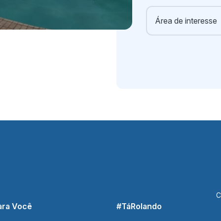
C
ara Você
#TáRolando