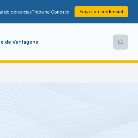
Faça sua credencial
al de denúncias
Trabalhe Conosco
be de Vantagens