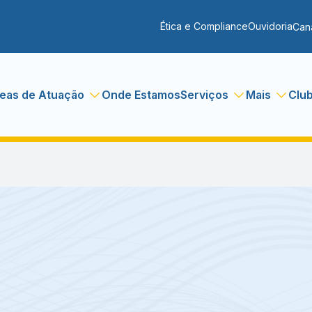
Ética e Compliance
Ouvidoria
Can
eas de Atuação
Onde Estamos
Serviços
Mais
Clu