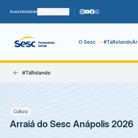
Resetar
Acessibilidade
O Sesc
#TáRolando
Ár
#TáRolando
Cultura
Arraiá do Sesc Anápolis 2026