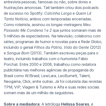
entrevista pessoas, famosas ou não, sobre dores e
frustrações amorosas. Tati também criou dois podcasts
de sucesso no Spotify:
Calcinha Larga
e
Quem Lê
Tanta Notícia
, ambos com temporadas encerradas.
Como roteirista, assinou os longas-metragens
Meu
Passado Me Condena 1 e 2
que juntos somaram mais de
5 milhões de espectadores. Na televisão, colaborou com
séries, programas de humor e novelas para a Rede Globo,
incluindo o genial
Filhos da Pátria, Vida da Gente
(2012)
e
Sangue Bom
(2013). Também escreveu peças para o
teatro, incluindo trabalhos com o humorista Fábio
Porchat. Entre 2000 e 2008, trabalhou como redatora
publicitária nas melhores agências de propaganda do
Brasil como W/Brasil, LewLara, LeoBurnett, Talent,
Neogama, Click, entre outras. Já foi colunista das revistas
TPM, VIP, Viagem & Turismo e Alfa e suas redes sociais
somam mais de um milhão de seguidores.
Sobre a mediadora
: A letróloga
Helissa Soares
, é