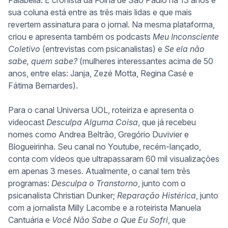
Falabella. É cronista da Folha de São Paulo há 13 anos e
sua coluna está entre as três mais lidas e que mais
revertem assinatura para o jornal. Na mesma plataforma,
criou e apresenta também os podcasts
Meu Inconsciente
Coletivo
(entrevistas com psicanalistas) e
Se ela não
sabe, quem sabe?
(mulheres interessantes acima de 50
anos, entre elas: Janja, Zezé Motta, Regina Casé e
Fátima Bernardes).
Para o canal Universa UOL, roteiriza e apresenta o
videocast
Desculpa Alguma Coisa
, que já recebeu
nomes como Andrea Beltrão, Gregório Duvivier e
Blogueirinha. Seu canal no Youtube, recém-lançado,
conta com vídeos que ultrapassaram 60 mil visualizações
em apenas 3 meses. Atualmente, o canal tem três
programas:
Desculpa o Transtorno
, junto com o
psicanalista Christian Dunker;
Reparação Histérica
, junto
com a jornalista Milly Lacombe e a roteirista Manuela
Cantuária e
Você Não Sabe o Que Eu Sofri
, que